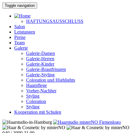
Toggle navigation
HAFTUNGSAUSSCHLUSS
Salon
Leistungen
Preise
Team
Galerie
Galerie-Damen
Galerie-Herren
Galerie-Kinder
Galerie-Brautfrisuren
Galerie-Styling
Coloration und Highlights
Haarpflege
Vorher-Nachher
Styling
Coloration
Styling
Kooperation mit Schulen
040 / 2000 31 00