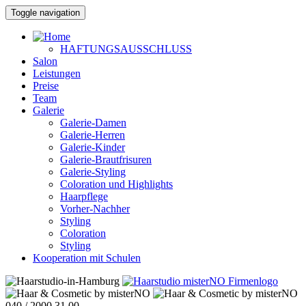
Toggle navigation
HAFTUNGSAUSSCHLUSS
Salon
Leistungen
Preise
Team
Galerie
Galerie-Damen
Galerie-Herren
Galerie-Kinder
Galerie-Brautfrisuren
Galerie-Styling
Coloration und Highlights
Haarpflege
Vorher-Nachher
Styling
Coloration
Styling
Kooperation mit Schulen
040 / 2000 31 00