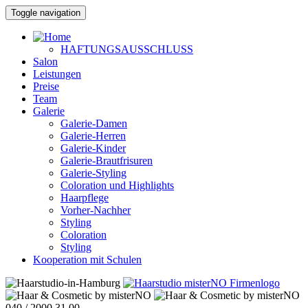
Toggle navigation
HAFTUNGSAUSSCHLUSS
Salon
Leistungen
Preise
Team
Galerie
Galerie-Damen
Galerie-Herren
Galerie-Kinder
Galerie-Brautfrisuren
Galerie-Styling
Coloration und Highlights
Haarpflege
Vorher-Nachher
Styling
Coloration
Styling
Kooperation mit Schulen
040 / 2000 31 00