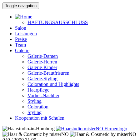
Toggle navigation
HAFTUNGSAUSSCHLUSS
Salon
Leistungen
Preise
Team
Galerie
Galerie-Damen
Galerie-Herren
Galerie-Kinder
Galerie-Brautfrisuren
Galerie-Styling
Coloration und Highlights
Haarpflege
Vorher-Nachher
Styling
Coloration
Styling
Kooperation mit Schulen
040 / 2000 31 00